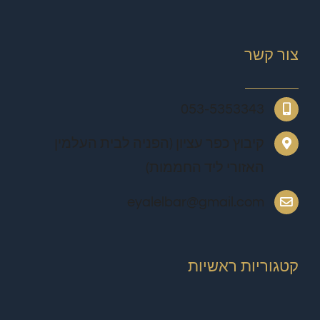
צור קשר
053-5353343
קיבוץ כפר עציון (הפניה לבית העלמין
האזורי ליד החממות)
eyalelbar@gmail.com
קטגוריות ראשיות